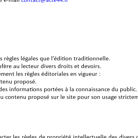
re e-mail
contact@acte44.fr
règles légales que l’édition traditionnelle.
fère au lecteur divers droits et devoirs.
ment les règles éditoriales en vigueur :
ontenu proposé.
é des informations portées à la connaissance du public.
 du contenu proposé sur le site pour son usage stricte
ecter les règles de propriété intellectuelle des divers